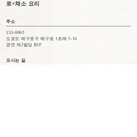
로×채소 요리
주소
153-0063
도쿄도 메구로구 메구로 1초메 5-16
경연 제2빌딩 B1F
오시는 길
JR 야마노테선 메구로역
도영 미타선 메구로역
도큐메구로선 메구로역
지하철 난보쿠선 메구로역
전화로 예약
전화로 예약
WEB 예약
WEB 예약
각 역에서 도보 3분
영업시간
【점심】
11:30~14:30(LO14:00)