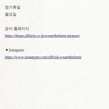
정기휴일
월요일
공식 홈페이지
https://shops.allfarm.co.jp/wearethefarm-meguro/
▼Instagram
https://www.instagram.com/official.wearethefarm/