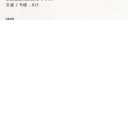
京健 2 号楼，B1F.
访问
目黑站，JR 山手线
都营三田线目黑站
东急目黑线目黑站
电话预订
电话预订
网络预订
网络预订
地铁南北线目黑站
从每个车站步行 3 分钟
营业时间
午餐
11:30-14:30 （下午 14:00）
[晚餐].
17:00-23:00（晚 22:30）
*时间视蔬菜收成而定。
请提前注意。
周日开放