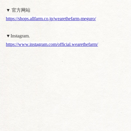
▼ 官方网站
https://shops.allfarm.co.jp/wearethefarm-meguro/
▼Instagram.
https://www.instagram.com/official.wearethefarm/