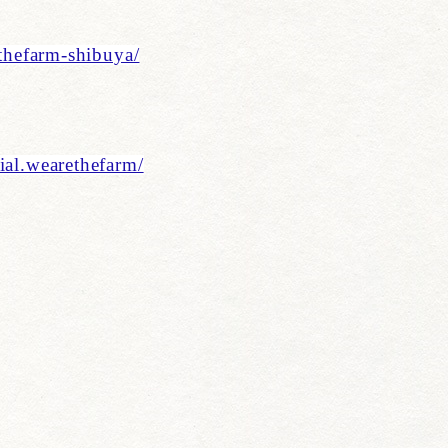
ethefarm-shibuya/
ial.wearethefarm/