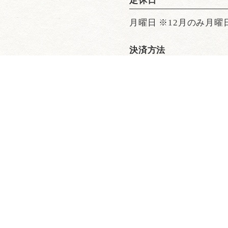
定休日
月曜日 ※12月のみ月曜
決済方法
【公式】WE ARE THE FARM 渋谷店｜渋谷×野菜料理
谷のこだわり
ディナー
メニュー
ランチ
ドリンク
店