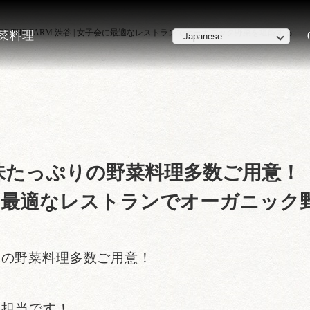
 THE FARM 渋谷 | 女子会に最適なレストランでオーガニック野菜を堪能する
野菜料理
たっぷりの野菜料理多数ご用意！【公式
女子会に最適なレストランでオーガニッ
りの野菜料理多数ご用意！
広報担当です！