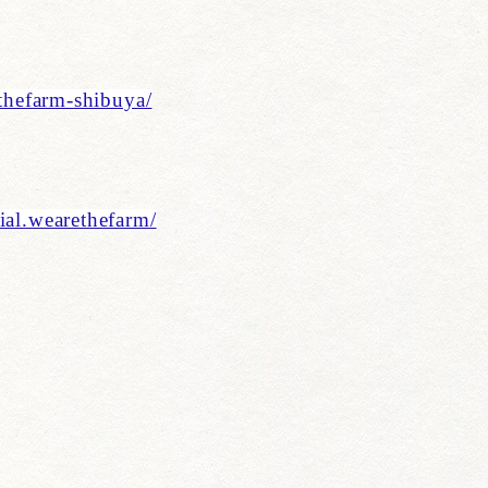
ethefarm-shibuya/
ial.wearethefarm/