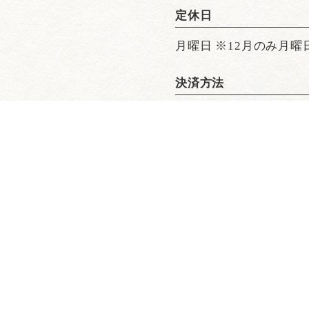
定休日
月曜日 ※12月のみ月曜
決済方法
【公式】WE ARE THE FARM 渋谷店｜渋谷×野菜料理
谷のこだわり
ディナー
メニュー
ランチ
ドリンク
店