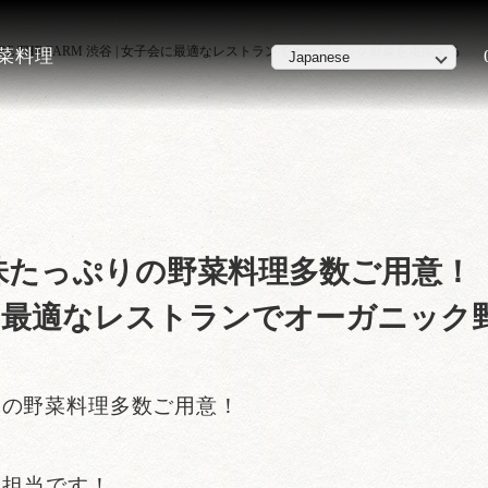
 THE FARM 渋谷 | 女子会に最適なレストランでオーガニック野菜を堪能する
野菜料理
たっぷりの野菜料理多数ご用意！【公式
女子会に最適なレストランでオーガニッ
りの野菜料理多数ご用意！
広報担当です！