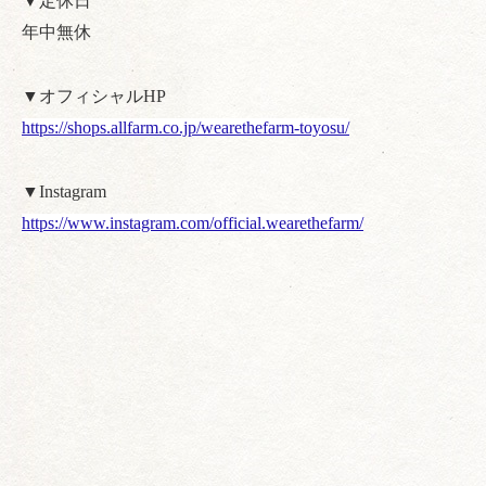
▼定休日
年中無休
▼オフィシャルHP
https://shops.allfarm.co.jp/wearethefarm-toyosu/
▼Instagram
https://www.instagram.com/official.wearethefarm/