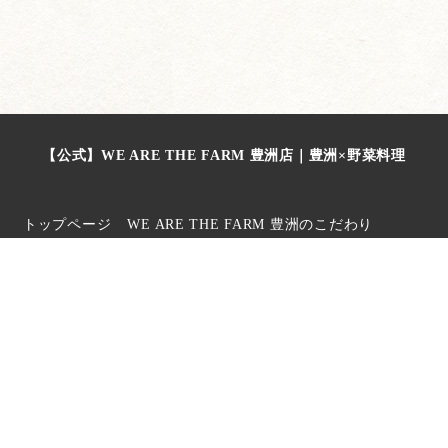
【公式】WE ARE THE FARM 豊洲店｜豊洲×野菜料理
トップページ
WE ARE THE FARM 豊洲のこだわり
コース
メニュー
ランチ
ドリンク
店内・空間
コンセプト
ブログ
写真一覧
新着情報
電話で予約
電話で予約
WEB予約
WEB予約
© 2026 【公式】WE ARE THE FARM 豊洲店. All rights reserved.
サイトポリシー