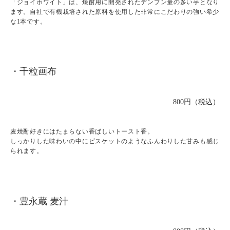
「ジョイホワイト」は、焼酎用に開発されたデンプン量の多い芋となり
ます。自社で有機栽培された原料を使用した非常にこだわりの強い希少
な1本です。
・千粒画布
800円（税込）
麦焼酎好きにはたまらない香ばしいトースト香。
しっかりした味わいの中にビスケットのようなふんわりした甘みも感じ
られます。
・豊永蔵 麦汁