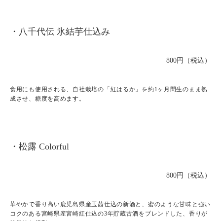
・八千代伝 氷結芋仕込み
800円（税込）
食用にも使用される、自社栽培の「紅はるか」を約1ヶ月間生のまま熟
成させ、糖度を高めます。
・松露 Colorful
800円（税込）
華やかで香り高い鹿児島県産玉茜仕込の新酒と、蜜のような甘味と強い
コクのある宮崎県産宮崎紅仕込の3年貯蔵古酒をブレンドした、香りが