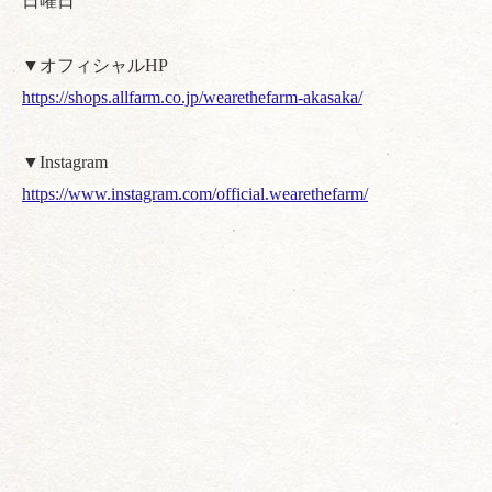
日曜日
▼オフィシャルHP
https://shops.allfarm.co.jp/wearethefarm-akasaka/
▼Instagram
https://www.instagram.com/official.wearethefarm/