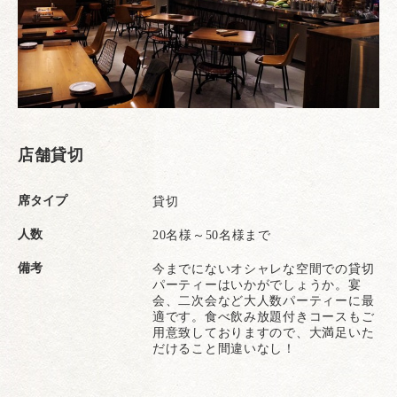
店舗貸切
席タイプ
貸切
人数
20名様～50名様まで
備考
今までにないオシャレな空間での貸切
パーティーはいかがでしょうか。宴
会、二次会など大人数パーティーに最
適です。食べ飲み放題付きコースもご
用意致しておりますので、大満足いた
だけること間違いなし！