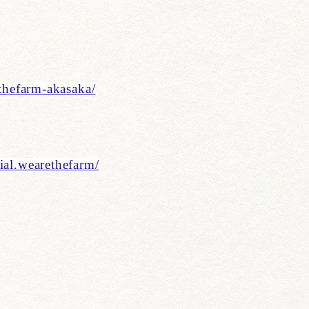
ethefarm-akasaka/
ial.wearethefarm/