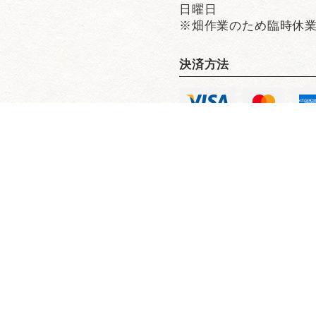
日曜日
※畑作業のため臨時休
決済方法
【公式】WE ARE THE FARM 赤坂店｜赤坂×野菜料理
ARM 赤坂のこだわり
ランチ
コース
ドリンク
店内・空