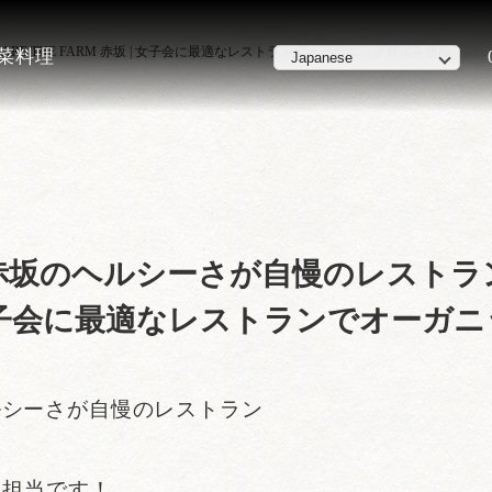
E THE FARM 赤坂 | 女子会に最適なレストランでオーガニック野菜を堪能
野菜料理
坂のヘルシーさが自慢のレストラン
 | 女子会に最適なレストランでオーガ
ルシーさが自慢のレストラン
広報担当です！