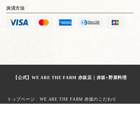
決済方法
【公式】WE ARE THE FARM 赤坂店｜赤坂×野菜料理
トップページ
WE ARE THE FARM 赤坂のこだわり
ランチ
コース
ドリンク
店内・空間
コンセプト
ブログ
新着情報
電話で予約
電話で予約
WEB予約
WEB予約