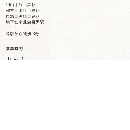
JR山手線目黒駅
都営三田線目黒駅
東急目黒線目黒駅
地下鉄南北線目黒駅
各駅から徒歩 3分
営業時間
【Lunch】
11:30～14:30（LO14:00）
【Dinner】
17:00〜23:00（LO22:30）
※お野菜の収穫状況により、時間が前後する場合がございま
電話で予約
電話で予約
WEB予約
WEB予約
す。
あらかじめご了承下さい。
日曜営業
【定休日】
月曜日
※畑作業のため別途臨時休業をいただくことがあります