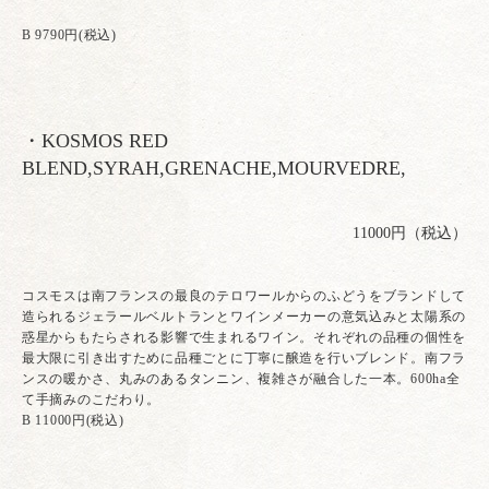
B 9790円(税込)
・KOSMOS RED
BLEND,SYRAH,GRENACHE,MOURVEDRE,
11000円（税込）
コスモスは南フランスの最良のテロワールからのふどうをブランドして
造られるジェラールベルトランとワインメーカーの意気込みと太陽系の
惑星からもたらされる影響で生まれるワイン。それぞれの品種の個性を
最大限に引き出すために品種ごとに丁寧に醸造を行いブレンド。南フラ
ンスの暖かさ、丸みのあるタンニン、複雑さが融合した一本。600ha全
て手摘みのこだわり。
B 11000円(税込)