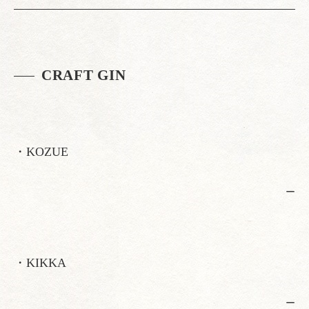
CRAFT GIN
・KOZUE
ー
・KIKKA
ー